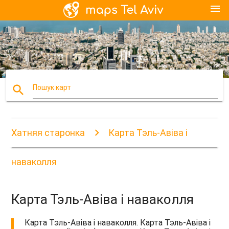
menu
search
Пошук карт
Хатняя старонка
Карта Тэль-Авіва і
наваколля
Карта Тэль-Авіва і наваколля
Карта Тэль-Авіва і наваколля. Карта Тэль-Авіва і