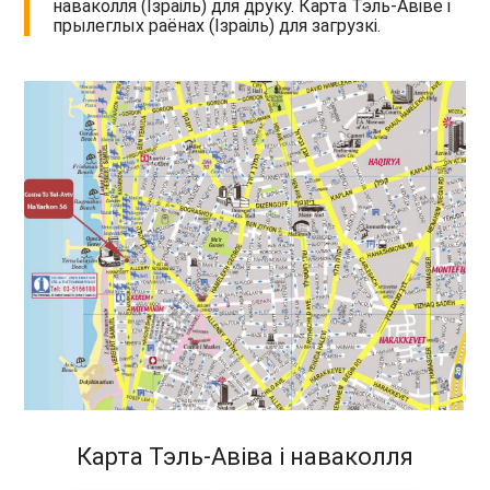
наваколля (Ізраіль) для друку. Карта Тэль-Авіве і
прылеглых раёнах (Ізраіль) для загрузкі.
Карта Тэль-Авіва і наваколля