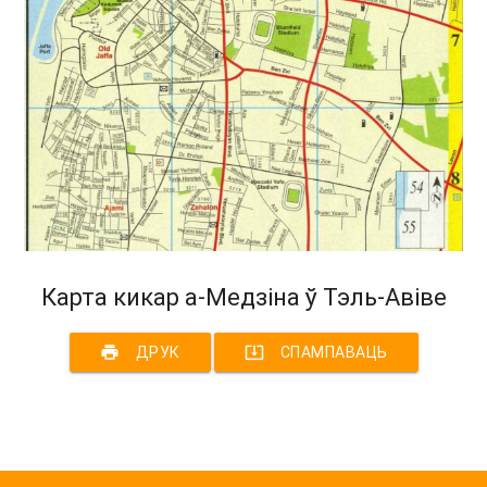
Карта кикар а-Медзіна ў Тэль-Авіве
print
system_update_alt
ДРУК
СПАМПАВАЦЬ