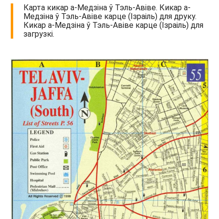
Карта кикар а-Медзіна ў Тэль-Авіве. Кикар а-
Медзіна ў Тэль-Авіве карце (Ізраіль) для друку.
Кикар а-Медзіна ў Тэль-Авіве карце (Ізраіль) для
загрузкі.