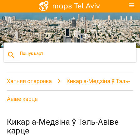
menu
search
Пошук карт
Хатняя старонка
Кикар а-Медзіна ў Тэль-
Авіве карце
Кикар а-Медзіна ў Тэль-Авіве
карце