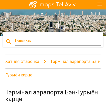
menu
search
Пошук карт
Хатняя старонка
Тэрмінал аэрапорта Бэн-
Гурыён карце
Тэрмінал аэрапорта Бэн-Гурыён
карце